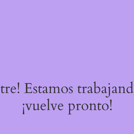
stre! Estamos trabajand
¡vuelve pronto!