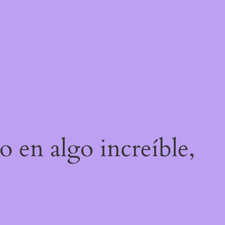
o en algo increíble,