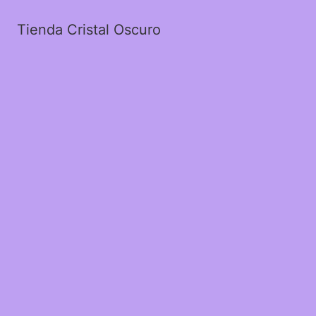
Tienda Cristal Oscuro