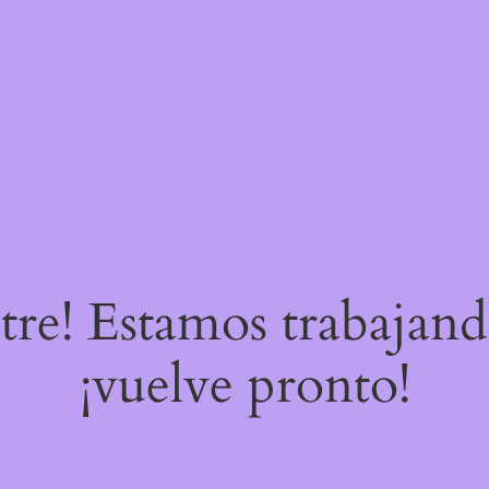
stre! Estamos trabajand
¡vuelve pronto!