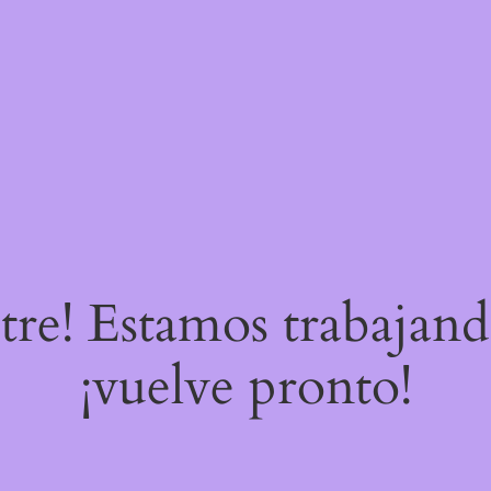
stre! Estamos trabajand
¡vuelve pronto!