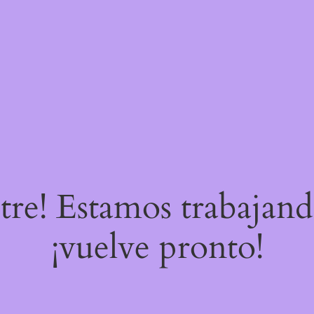
stre! Estamos trabajand
¡vuelve pronto!