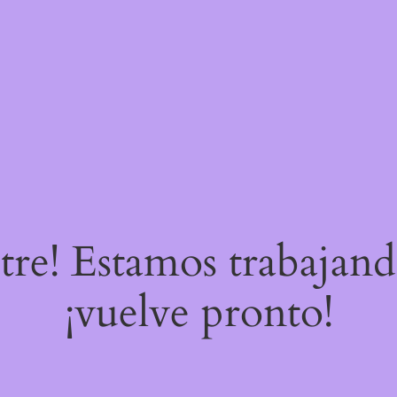
stre! Estamos trabajand
¡vuelve pronto!