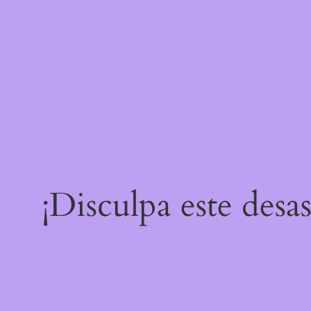
¡Disculpa este desa