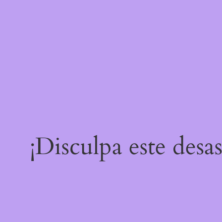
¡Disculpa este desa