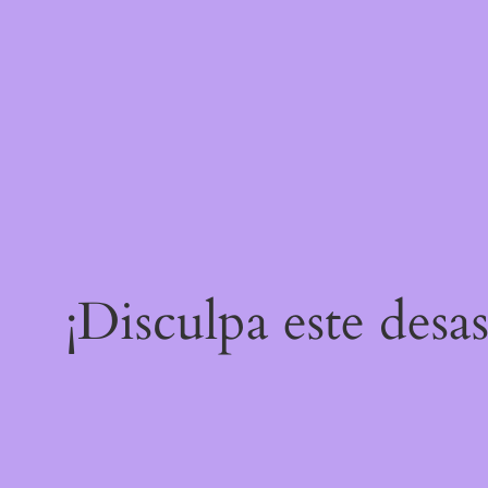
¡Disculpa este desa