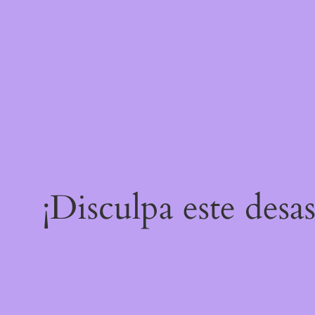
¡Disculpa este desa