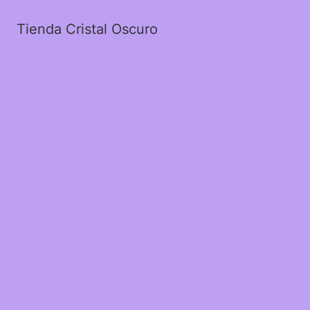
Tienda Cristal Oscuro