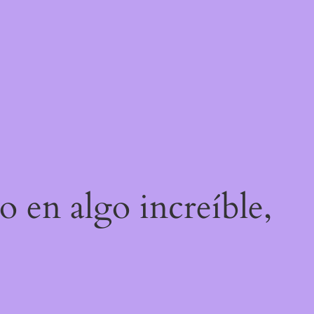
o en algo increíble,