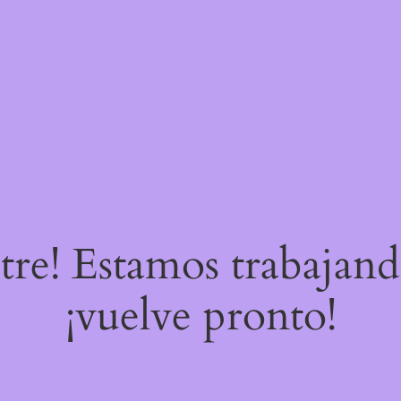
stre! Estamos trabajand
¡vuelve pronto!