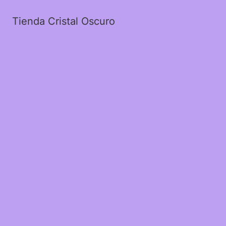
Tienda Cristal Oscuro