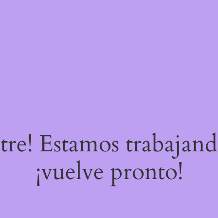
stre! Estamos trabajand
¡vuelve pronto!